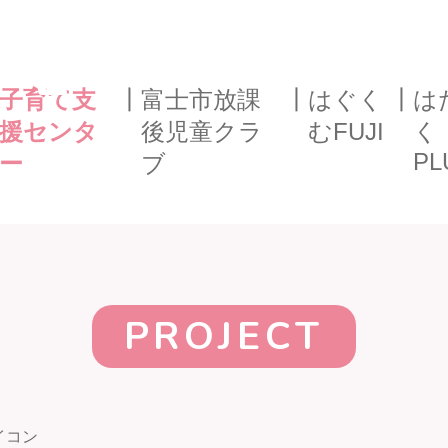
TER
子育て支
┃
富士市放課
┃
はぐく
┃
は
援センタ
後児童クラ
むFUJI
く
PL
ー
ブ
子育て支援セ
PROJECT