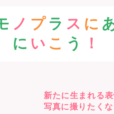
モ
ノ
プ
ラ
ス
に
に
い
こ
う
！
新たに生まれる表
写真に撮りたくな