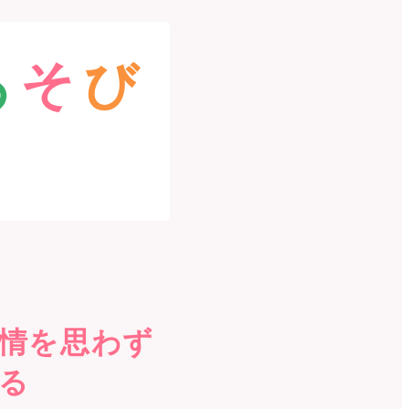
あ
そ
び
情を思わず
る